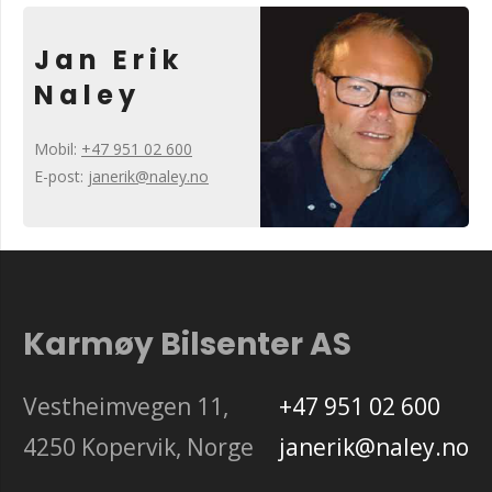
Jan Erik
Naley
Mobil:
+47 951 02 600
E-post:
janerik@naley.no
Karmøy Bilsenter AS
Vestheimvegen 11,
+47 951 02 600
4250 Kopervik, Norge
janerik@naley.no