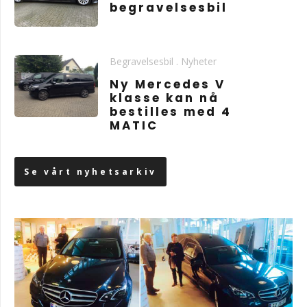
begravelsesbil
Begravelsesbil
.
Nyheter
Ny Mercedes V
klasse kan nå
bestilles med 4
MATIC
Se vårt nyhetsarkiv