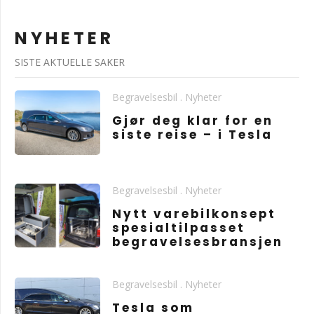
NYHETER
SISTE AKTUELLE SAKER
Begravelsesbil
.
Nyheter
Gjør deg klar for en
siste reise – i Tesla
Begravelsesbil
.
Nyheter
Nytt varebilkonsept
spesialtilpasset
begravelsesbransjen
Begravelsesbil
.
Nyheter
Tesla som