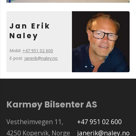
Jan Erik
Naley
Mobil:
+47 951 02 600
E-post:
janerik@naley.no
Karmøy Bilsenter AS
Vestheimvegen 11,
+47 951 02 600
4250 Kopervik, Norge
janerik@naley.no