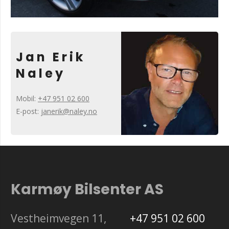
Jan Erik
Naley
Mobil:
+47 951 02 600
E-post:
janerik@naley.no
Karmøy Bilsenter AS
Vestheimvegen 11,
+47 951 02 600