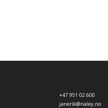
+47 951 02 600
janerik@naley.no