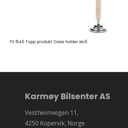
FS 1540 Topp produkt Oasis holder skrå
Karmøy Bilsenter AS
Vestheimvegen 11,
4250 Kopervik, Norge