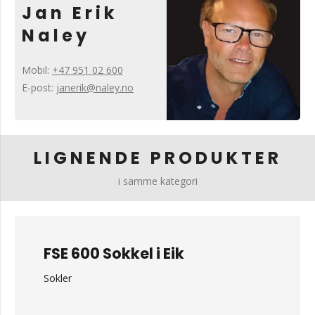
Jan Erik
Naley
Mobil:
+47 951 02 600
E-post:
janerik@naley.no
LIGNENDE PRODUKTER
i samme kategori
FSE 600 Sokkel i Eik
Sokler