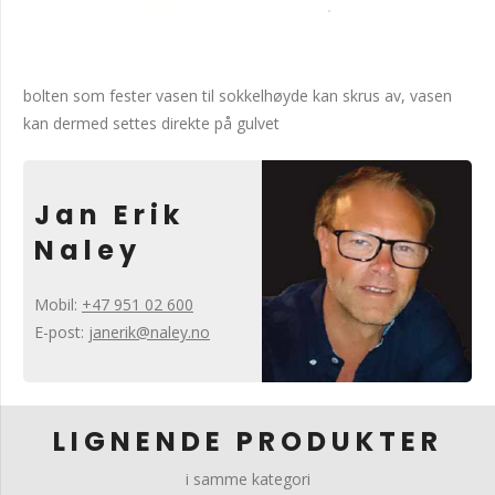
bolten som fester vasen til sokkelhøyde kan skrus av, vasen
kan dermed settes direkte på gulvet
Jan Erik
Naley
Mobil:
+47 951 02 600
E-post:
janerik@naley.no
LIGNENDE PRODUKTER
i samme kategori