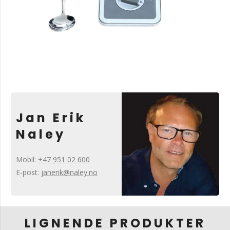
Jan Erik
Naley
Mobil:
+47 951 02 600
E-post:
janerik@naley.no
LIGNENDE PRODUKTER