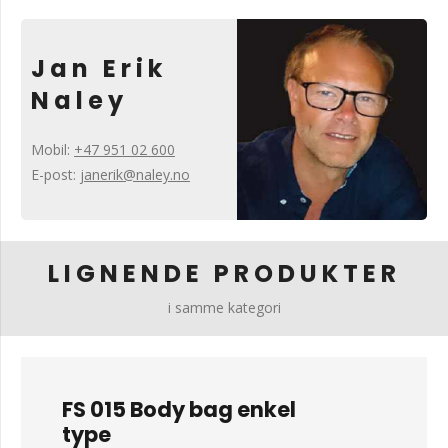
Jan Erik
Naley
Mobil:
+47 951 02 600
E-post:
janerik@naley.no
LIGNENDE PRODUKTER
i samme kategori
FS 015 Body bag enkel
type