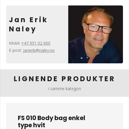
Jan Erik
Naley
Mobil:
+47 951 02 600
E-post:
janerik@naley.no
LIGNENDE PRODUKTER
i samme kategori
FS 010 Body bag enkel
type hvit