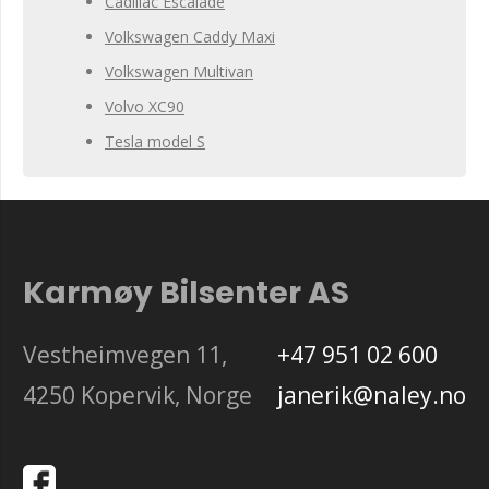
Cadillac Escalade
Volkswagen Caddy Maxi
Volkswagen Multivan
Volvo XC90
Tesla model S
Karmøy Bilsenter AS
Vestheimvegen 11,
+47 951 02 600
4250 Kopervik, Norge
janerik@naley.no